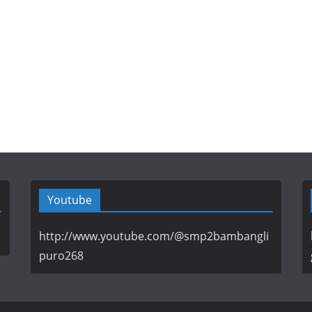
Youtube
http://www.youtube.com/@smp2bambangli
puro268