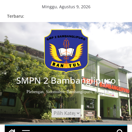
Skip
Minggu, Agustus 9, 2026
to
Terbaru:
content
SMPN 2 Bambanglipuro
Plebengan, Sidomulyo, Bambanglipuro, Bantul
Kategori
Kategori