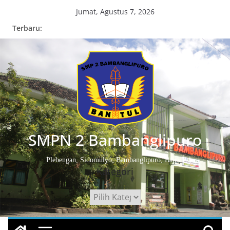
Skip
Jumat, Agustus 7, 2026
to
Terbaru:
content
SMPN 2 Bambanglipuro
Plebengan, Sidomulyo, Bambanglipuro, Bantul
Kategori
Kategori