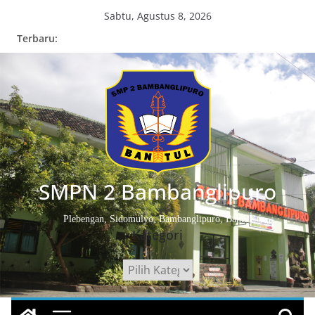
Skip
Sabtu, Agustus 8, 2026
to
Terbaru:
content
SMPN 2 Bambanglipuro
Plebengan, Sidomulyo, Bambanglipuro, Bantul
Kategori
Kategori