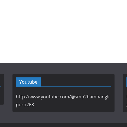
Youtube
http://www.youtube.com/@smp2bambangli
puro268