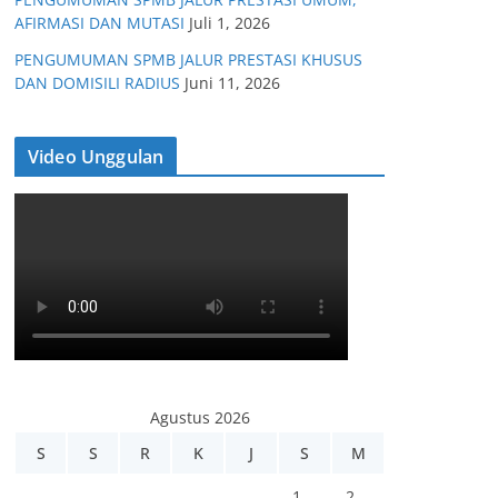
AFIRMASI DAN MUTASI
Juli 1, 2026
PENGUMUMAN SPMB JALUR PRESTASI KHUSUS
DAN DOMISILI RADIUS
Juni 11, 2026
Video Unggulan
Agustus 2026
S
S
R
K
J
S
M
1
2