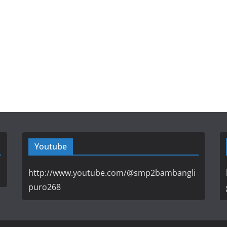
Youtube
http://www.youtube.com/@smp2bambangli
puro268