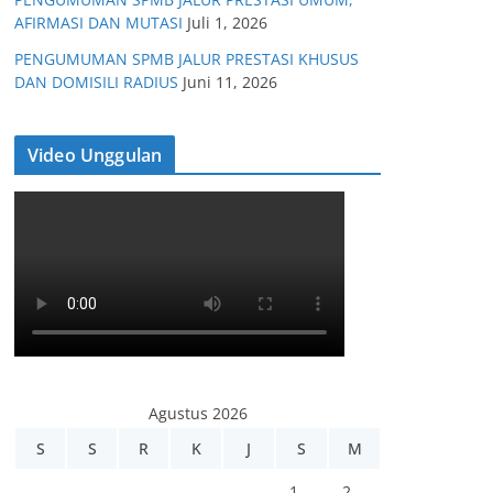
AFIRMASI DAN MUTASI
Juli 1, 2026
PENGUMUMAN SPMB JALUR PRESTASI KHUSUS
DAN DOMISILI RADIUS
Juni 11, 2026
Video Unggulan
Agustus 2026
S
S
R
K
J
S
M
1
2