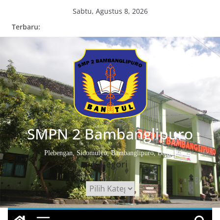
Skip
Sabtu, Agustus 8, 2026
to
Terbaru:
content
SMPN 2 Bambanglipuro
Plebengan, Sidomulyo, Bambanglipuro, Bantul
Kategori
Kategori