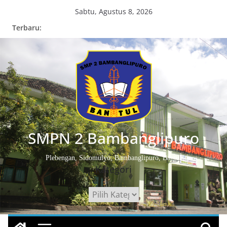
Skip
Sabtu, Agustus 8, 2026
to
Terbaru:
content
SMPN 2 Bambanglipuro
Plebengan, Sidomulyo, Bambanglipuro, Bantul
Kategori
Kategori