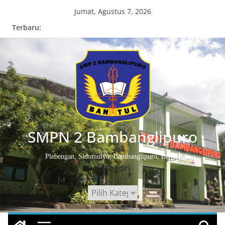
Skip
Jumat, Agustus 7, 2026
to
Terbaru:
content
SMPN 2 Bambanglipuro
Plebengan, Sidomulyo, Bambanglipuro, Bantul
Kategori
Kategori