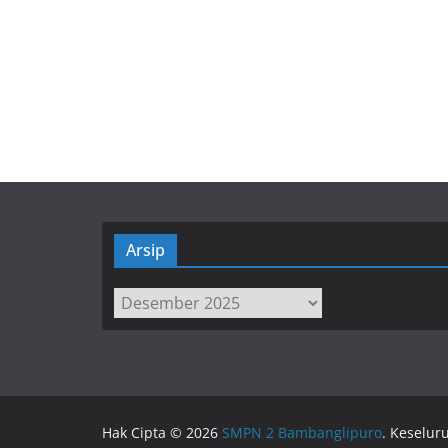
Arsip
Arsip
Hak Cipta © 2026
SMPN 2 Bambanglipuro
. Keselur