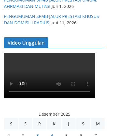
AFIRMASI DAN MUTASI
Juli 1, 2026
PENGUMUMAN SPMB JALUR PRESTASI KHUSUS
DAN DOMISILI RADIUS
Juni 11, 2026
Video Unggulan
Desember 2025
S
S
R
K
J
S
M
1
2
3
4
5
6
7