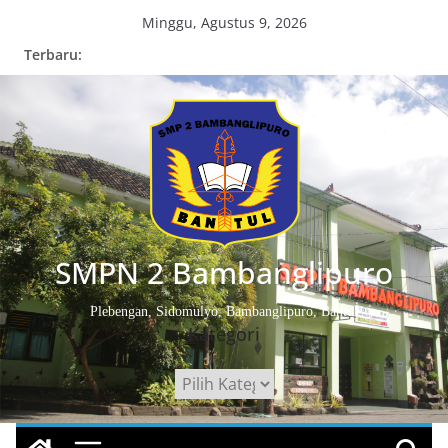
Skip
Minggu, Agustus 9, 2026
to
Terbaru:
content
SMPN 2 Bambanglipuro
Plebengan, Sidomulyo, Bambanglipuro, Bantul
Kategori
Kategori