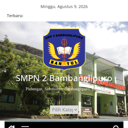
Skip
Minggu, Agustus 9, 2026
to
Terbaru:
content
SMPN 2 Bambanglipuro
Plebengan, Sidomulyo, Bambanglipuro, Bantul
Kategori
Kategori