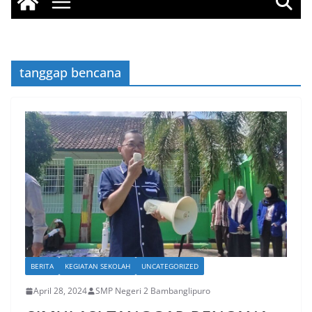
tanggap bencana
BERITA
KEGIATAN SEKOLAH
UNCATEGORIZED
April 28, 2024
SMP Negeri 2 Bambanglipuro