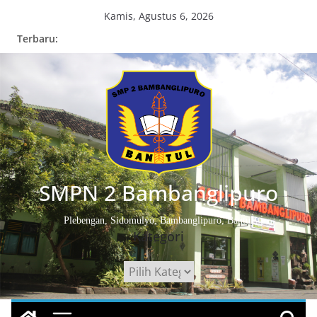
Skip
Kamis, Agustus 6, 2026
to
Terbaru:
content
SMPN 2 Bambanglipuro
Plebengan, Sidomulyo, Bambanglipuro, Bantul
Kategori
Kategori