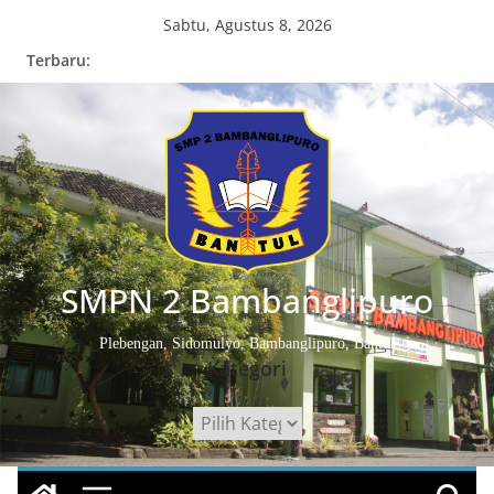
Skip
Sabtu, Agustus 8, 2026
to
Terbaru:
content
SMPN 2 Bambanglipuro
Plebengan, Sidomulyo, Bambanglipuro, Bantul
Kategori
Kategori