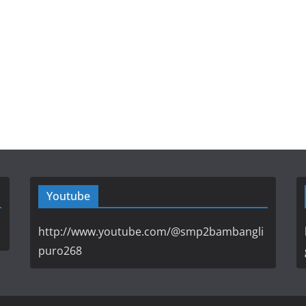
Youtube
http://www.youtube.com/@smp2bambangli
puro268