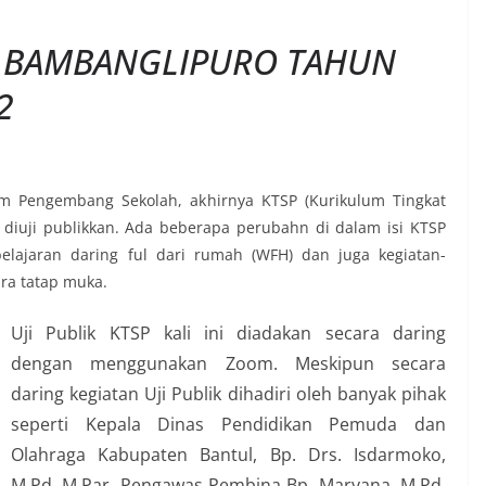
 2 BAMBANGLIPURO TAHUN
2
Tim Pengembang Sekolah, akhirnya KTSP (Kurikulum Tingkat
diuji publikkan. Ada beberapa perubahn di dalam isi KTSP
elajaran daring ful dari rumah (WFH) dan juga kegiatan-
ara tatap muka.
Uji Publik KTSP kali ini diadakan secara daring
dengan menggunakan Zoom. Meskipun secara
daring kegiatan Uji Publik dihadiri oleh banyak pihak
seperti Kepala Dinas Pendidikan Pemuda dan
Olahraga Kabupaten Bantul, Bp. Drs. Isdarmoko,
M.Pd, M.Par, Pengawas Pembina Bp. Maryana, M.Pd,