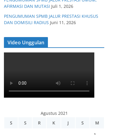
AFIRMASI DAN MUTASI
Juli 1, 2026
PENGUMUMAN SPMB JALUR PRESTASI KHUSUS
DAN DOMISILI RADIUS
Juni 11, 2026
Video Unggulan
Agustus 2021
S
S
R
K
J
S
M
1