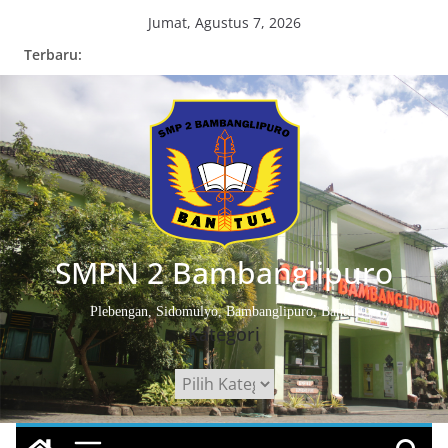
Skip
Jumat, Agustus 7, 2026
to
Terbaru:
content
SMPN 2 Bambanglipuro
Plebengan, Sidomulyo, Bambanglipuro, Bantul
Kategori
Kategori