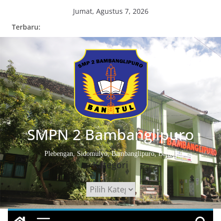
Skip
Jumat, Agustus 7, 2026
to
Terbaru:
content
SMPN 2 Bambanglipuro
Plebengan, Sidomulyo, Bambanglipuro, Bantul
Kategori
Kategori