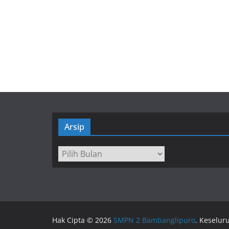
Arsip
Arsip
Hak Cipta © 2026
SMPN 2 Bambanglipuro
. Keselur