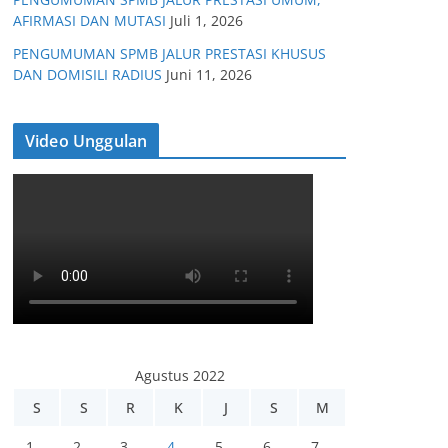
AFIRMASI DAN MUTASI
Juli 1, 2026
PENGUMUMAN SPMB JALUR PRESTASI KHUSUS
DAN DOMISILI RADIUS
Juni 11, 2026
Video Unggulan
Agustus 2022
S
S
R
K
J
S
M
1
2
3
4
5
6
7