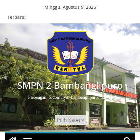
Skip
Minggu, Agustus 9, 2026
to
Terbaru:
content
SMPN 2 Bambanglipuro
Plebengan, Sidomulyo, Bambanglipuro, Bantul
Kategori
Kategori