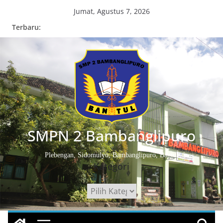
Skip
Jumat, Agustus 7, 2026
to
Terbaru:
content
SMPN 2 Bambanglipuro
Plebengan, Sidomulyo, Bambanglipuro, Bantul
Kategori
Kategori