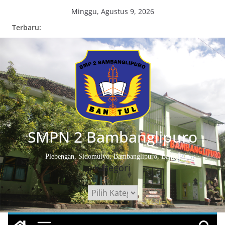
Skip
Minggu, Agustus 9, 2026
to
Terbaru:
content
SMPN 2 Bambanglipuro
Plebengan, Sidomulyo, Bambanglipuro, Bantul
Kategori
Kategori