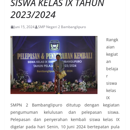
SISWA KELAS IX TAHUN
2023/2024
Juni 15, 2024
SMP Negeri 2 Bambanglipuro
Rangk
aian
kegiat
an
belaja
r
siswa
kelas
IX
SMPN 2 Bambanglipuro ditutup dengan kegiatan
pengumuman kelulusan dan pelepasan siswa.
Pelepasan dan penyerahan kembali siswa kelas IX
digelar pada hari Senin, 10 Juni 2024 bertepatan pula