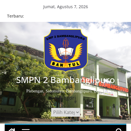
Skip
Jumat, Agustus 7, 2026
to
Terbaru:
content
SMPN 2 Bambanglipuro
Plebengan, Sidomulyo, Bambanglipuro, Bantul
Kategori
Kategori