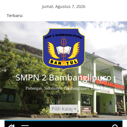
Skip
Jumat, Agustus 7, 2026
to
Terbaru:
content
SMPN 2 Bambanglipuro
Plebengan, Sidomulyo, Bambanglipuro, Bantul
Kategori
Kategori