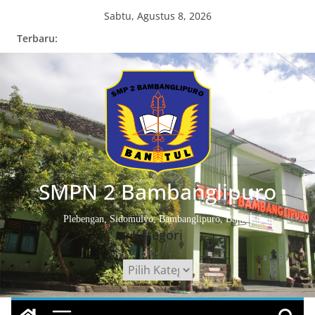
Skip
Sabtu, Agustus 8, 2026
to
Terbaru:
content
SMPN 2 Bambanglipuro
Plebengan, Sidomulyo, Bambanglipuro, Bantul
Kategori
Kategori