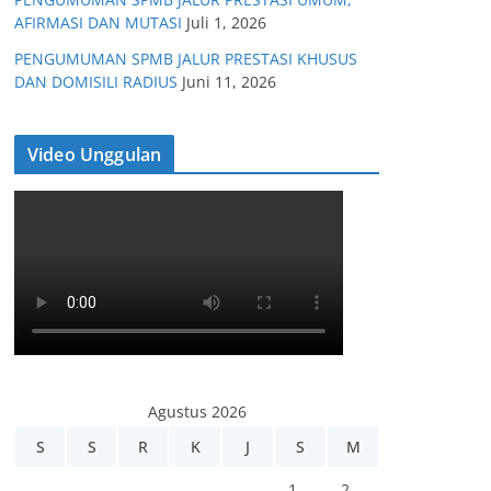
AFIRMASI DAN MUTASI
Juli 1, 2026
PENGUMUMAN SPMB JALUR PRESTASI KHUSUS
DAN DOMISILI RADIUS
Juni 11, 2026
Video Unggulan
Agustus 2026
S
S
R
K
J
S
M
1
2