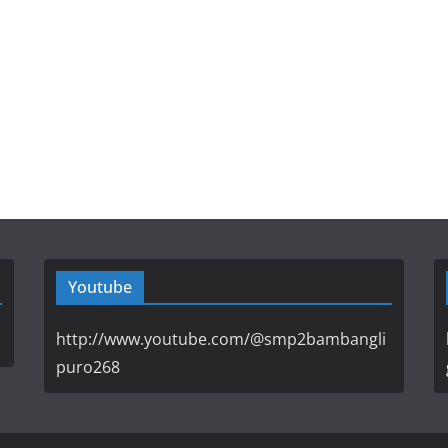
Youtube
http://www.youtube.com/@smp2bambangli
puro268