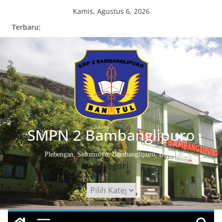
Skip
Kamis, Agustus 6, 2026
to
Terbaru:
content
SMPN 2 Bambanglipuro
Plebengan, Sidomulyo, Bambanglipuro, Bantul
Kategori
Kategori