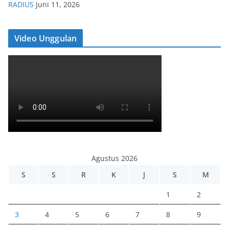
RADIUS
Juni 11, 2026
Video Unggulan
Agustus 2026
S
S
R
K
J
S
M
1
2
3
4
5
6
7
8
9