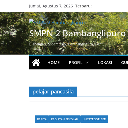
Skip
Terbaru:
Jumat, Agustus 7, 2026
to
content
SMPN 2 Bambanglipuro
Plebengan, Sidomulyo, Bambanglipuro, Bantul
HOME
PROFIL
LOKASI
GU
pelajar pancasila
BERITA
KEGIATAN SEKOLAH
UNCATEGORIZED