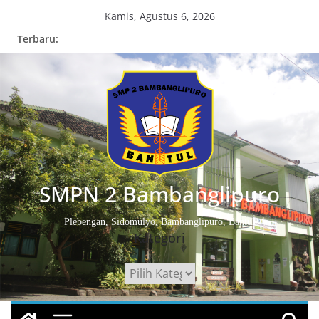
Skip
Kamis, Agustus 6, 2026
to
Terbaru:
content
SMPN 2 Bambanglipuro
Plebengan, Sidomulyo, Bambanglipuro, Bantul
Kategori
Kategori