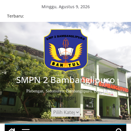
Skip
Minggu, Agustus 9, 2026
to
Terbaru:
content
SMPN 2 Bambanglipuro
Plebengan, Sidomulyo, Bambanglipuro, Bantul
Kategori
Kategori