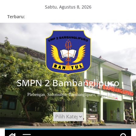
Skip
Sabtu, Agustus 8, 2026
to
Terbaru:
content
SMPN 2 Bambanglipuro
Plebengan, Sidomulyo, Bambanglipuro, Bantul
Kategori
Kategori