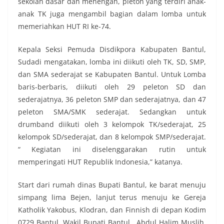
sekolah dasar dan menengah, pleton yang terdiri anak-
anak TK juga mengambil bagian dalam lomba untuk
memeriahkan HUT RI ke-74.
Kepala Seksi Pemuda Disdikpora Kabupaten Bantul,
Sudadi mengatakan, lomba ini diikuti oleh TK, SD, SMP,
dan SMA sederajat se Kabupaten Bantul. Untuk Lomba
baris-berbaris, diikuti oleh 29 peleton SD dan
sederajatnya, 36 peleton SMP dan sederajatnya, dan 47
peleton SMA/SMK sederajat. Sedangkan untuk
drumband diikuti oleh 3 kelompok TK/sederajat, 25
kelompok SD/sederajat, dan 8 kelompok SMP/sederajat.
“ Kegiatan ini diselenggarakan rutin untuk
memperingati HUT Republik Indonesia,” katanya.
Start dari rumah dinas Bupati Bantul, ke barat menuju
simpang lima Bejen, lanjut terus menuju ke Gereja
Katholik Yakobus, Klodran, dan Finnish di depan Kodim
0729 Bantul. Wakil Bupati Bantul, Abdul Halim Muslih,