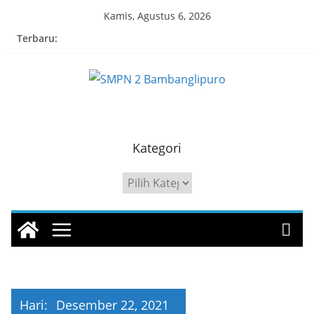
Skip
Kamis, Agustus 6, 2026
to
Terbaru:
content
SMPN 2 Bambanglipuro
Plebengan, Sidomulyo, Bambanglipuro, Bantul
Kategori
Kategori
Hari:
Desember 22, 2021