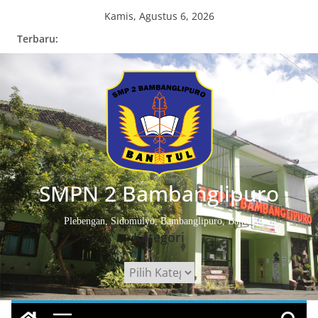
Skip
Kamis, Agustus 6, 2026
to
Terbaru:
content
SMPN 2 Bambanglipuro
Plebengan, Sidomulyo, Bambanglipuro, Bantul
Kategori
Kategori