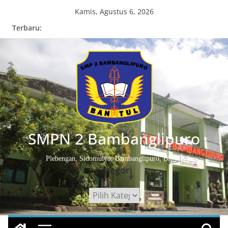
Skip
Kamis, Agustus 6, 2026
to
Terbaru:
content
SMPN 2 Bambanglipuro
Plebengan, Sidomulyo, Bambanglipuro, Bantul
Kategori
Kategori