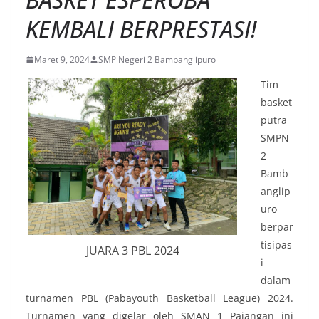
KEMBALI BERPRESTASI!
Maret 9, 2024
SMP Negeri 2 Bambanglipuro
Tim
basket
putra
SMPN
2
Bamb
anglip
uro
berpar
tisipas
JUARA 3 PBL 2024
i
dalam
turnamen PBL (Pabayouth Basketball League) 2024.
Turnamen yang digelar oleh SMAN 1 Pajangan ini