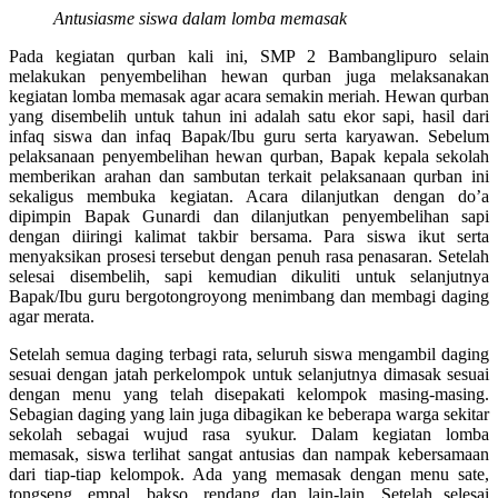
Antusiasme siswa dalam lomba memasak
Pada kegiatan qurban kali ini, SMP 2 Bambanglipuro selain
melakukan penyembelihan hewan qurban juga melaksanakan
kegiatan lomba memasak agar acara semakin meriah. Hewan qurban
yang disembelih untuk tahun ini adalah satu ekor sapi, hasil dari
infaq siswa dan infaq Bapak/Ibu guru serta karyawan. Sebelum
pelaksanaan penyembelihan hewan qurban, Bapak kepala sekolah
memberikan arahan dan sambutan terkait pelaksanaan qurban ini
sekaligus membuka kegiatan. Acara dilanjutkan dengan do’a
dipimpin Bapak Gunardi dan dilanjutkan penyembelihan sapi
dengan diiringi kalimat takbir bersama. Para siswa ikut serta
menyaksikan prosesi tersebut dengan penuh rasa penasaran. Setelah
selesai disembelih, sapi kemudian dikuliti untuk selanjutnya
Bapak/Ibu guru bergotongroyong menimbang dan membagi daging
agar merata.
Setelah semua daging terbagi rata, seluruh siswa mengambil daging
sesuai dengan jatah perkelompok untuk selanjutnya dimasak sesuai
dengan menu yang telah disepakati kelompok masing-masing.
Sebagian daging yang lain juga dibagikan ke beberapa warga sekitar
sekolah sebagai wujud rasa syukur. Dalam kegiatan lomba
memasak, siswa terlihat sangat antusias dan nampak kebersamaan
dari tiap-tiap kelompok. Ada yang memasak dengan menu sate,
tongseng, empal, bakso, rendang dan lain-lain. Setelah selesai