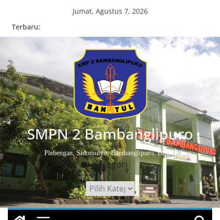
Skip
Jumat, Agustus 7, 2026
to
Terbaru:
content
SMPN 2 Bambanglipuro
Plebengan, Sidomulyo, Bambanglipuro, Bantul
Kategori
Kategori