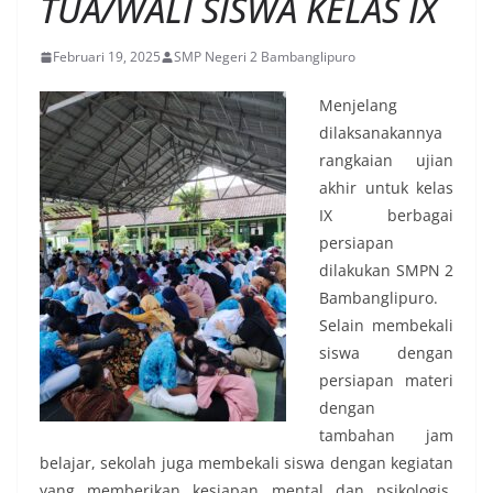
TUA/WALI SISWA KELAS IX
Februari 19, 2025
SMP Negeri 2 Bambanglipuro
Menjelang
dilaksanakannya
rangkaian ujian
akhir untuk kelas
IX berbagai
persiapan
dilakukan SMPN 2
Bambanglipuro.
Selain membekali
siswa dengan
persiapan materi
dengan
tambahan jam
belajar, sekolah juga membekali siswa dengan kegiatan
yang memberikan kesiapan mental dan psikologis.