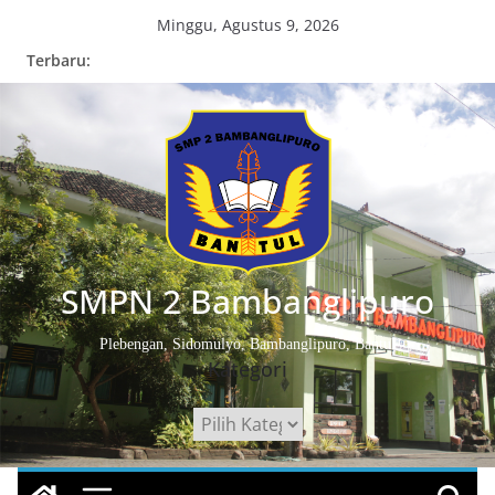
Skip
Minggu, Agustus 9, 2026
to
Terbaru:
content
SMPN 2 Bambanglipuro
Plebengan, Sidomulyo, Bambanglipuro, Bantul
Kategori
Kategori