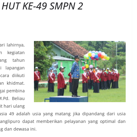
HUT KE-49 SMPN 2
ri lahirnya,
n kegiatan
ang tahun
di lapangan
ara diikuti
an khidmat.
gai pembina
.Pd. Beliau
 hari ulang
sia 49 adalah usia yang matang jika dipandang dari usia
nglipuro dapat memberikan pelayanan yang optimal dan
g dan dewasa ini.