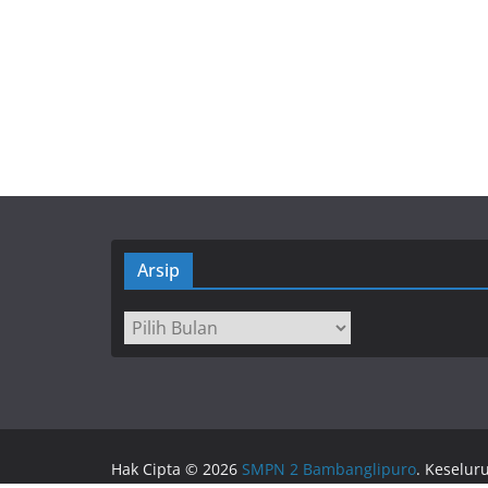
Arsip
Arsip
Hak Cipta © 2026
SMPN 2 Bambanglipuro
. Keselur