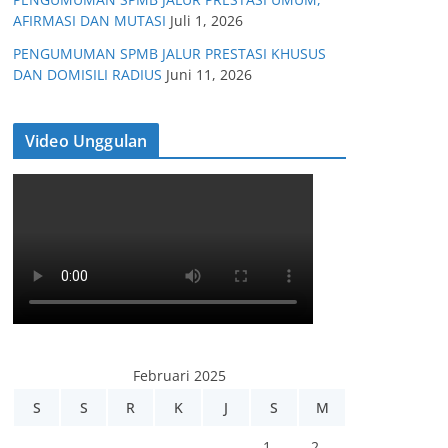
AFIRMASI DAN MUTASI
Juli 1, 2026
PENGUMUMAN SPMB JALUR PRESTASI KHUSUS
DAN DOMISILI RADIUS
Juni 11, 2026
Video Unggulan
Februari 2025
S
S
R
K
J
S
M
1
2