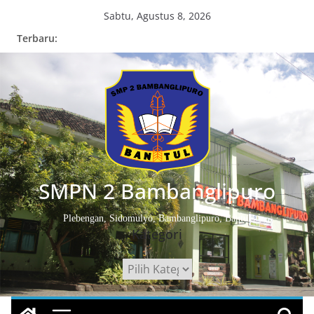
Skip
Sabtu, Agustus 8, 2026
to
Terbaru:
content
SMPN 2 Bambanglipuro
Plebengan, Sidomulyo, Bambanglipuro, Bantul
Kategori
Kategori