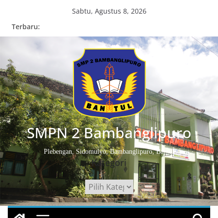
Skip
Sabtu, Agustus 8, 2026
to
Terbaru:
content
SMPN 2 Bambanglipuro
Plebengan, Sidomulyo, Bambanglipuro, Bantul
Kategori
Kategori