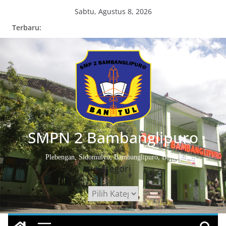
Skip
Sabtu, Agustus 8, 2026
to
Terbaru:
content
SMPN 2 Bambanglipuro
Plebengan, Sidomulyo, Bambanglipuro, Bantul
Kategori
Kategori