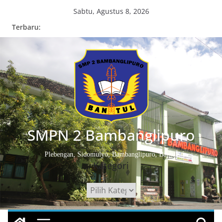
Skip
Sabtu, Agustus 8, 2026
to
Terbaru:
content
SMPN 2 Bambanglipuro
Plebengan, Sidomulyo, Bambanglipuro, Bantul
Kategori
Kategori