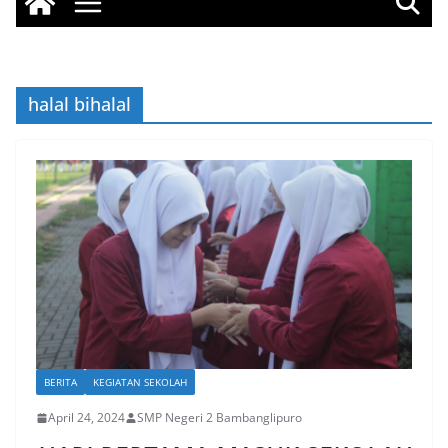
halal bihalal
BERITA
KEGIATAN SEKOLAH
April 24, 2024
SMP Negeri 2 Bambanglipuro