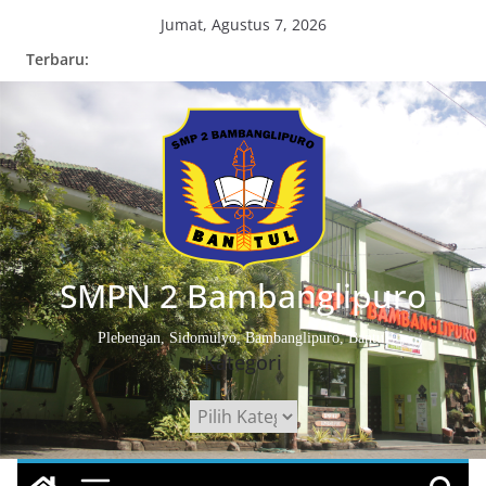
Skip
Jumat, Agustus 7, 2026
to
Terbaru:
content
SMPN 2 Bambanglipuro
Plebengan, Sidomulyo, Bambanglipuro, Bantul
Kategori
Kategori