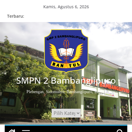
Skip
Kamis, Agustus 6, 2026
to
Terbaru:
content
SMPN 2 Bambanglipuro
Plebengan, Sidomulyo, Bambanglipuro, Bantul
Kategori
Kategori