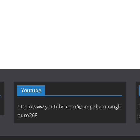
Youtube
http://www.youtube.com/@smp2bambangli
puro268