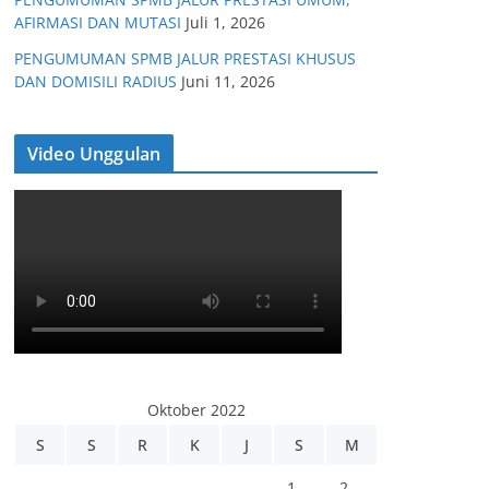
AFIRMASI DAN MUTASI
Juli 1, 2026
PENGUMUMAN SPMB JALUR PRESTASI KHUSUS
DAN DOMISILI RADIUS
Juni 11, 2026
Video Unggulan
Oktober 2022
S
S
R
K
J
S
M
1
2