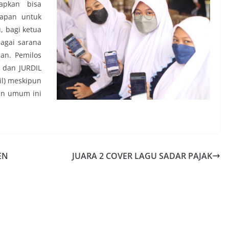
apkan bisa
kapan untuk
, bagi ketua
bagai sarana
an. Pemilos
 dan JURDIL
il) meskipun
han umum ini
EN
JUARA 2 COVER LAGU SADAR PAJAK