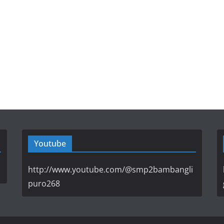
Youtube
http://www.youtube.com/@smp2bambangli
puro268