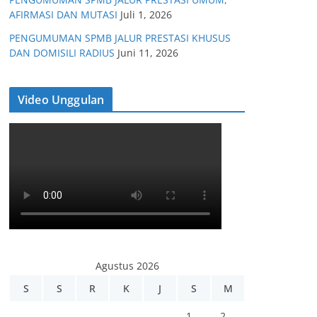
AFIRMASI DAN MUTASI
Juli 1, 2026
PENGUMUMAN SPMB JALUR PRESTASI KHUSUS
DAN DOMISILI RADIUS
Juni 11, 2026
Video Unggulan
Agustus 2026
S
S
R
K
J
S
M
1
2