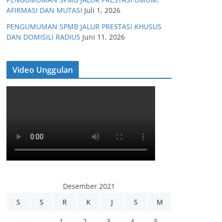
AFIRMASI DAN MUTASI
Juli 1, 2026
PENGUMUMAN SPMB JALUR PRESTASI KHUSUS
DAN DOMISILI RADIUS
Juni 11, 2026
Video Unggulan
Desember 2021
S
S
R
K
J
S
M
1
2
3
4
5