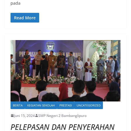
pada
Read More
BERITA
KEGIATAN SEKOLAH
PRESTASI
UNCATEGORIZED
Juni 15, 2024
SMP Negeri 2 Bambanglipuro
PELEPASAN DAN PENYERAHAN