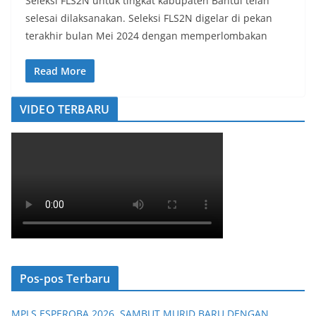
Seleksi FLS2N untuk tingkat kabupaten Bantul telah
selesai dilaksanakan. Seleksi FLS2N digelar di pekan
terakhir bulan Mei 2024 dengan memperlombakan
Read More
VIDEO TERBARU
Pos-pos Terbaru
MPLS ESPEROBA 2026, SAMBUT MURID BARU DENGAN