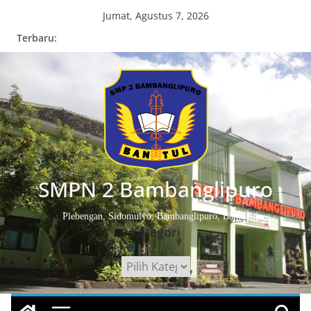
Skip
Jumat, Agustus 7, 2026
to
Terbaru:
content
SMPN 2 Bambanglipuro
Plebengan, Sidomulyo, Bambanglipuro, Bantul
Kategori
Kategori