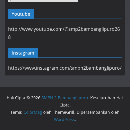
Youtube
http://www.youtube.com/@smp2bambanglipuro26
8
Instagram
https://www.instagram.com/smpn2bambanglipuro/
Hak Cipta © 2026
SMPN 2 Bambanglipuro
. Keseluruhan Hak
Cipta.
Tema:
ColorMag
oleh ThemeGrill. Dipersembahkan oleh
WordPress
.