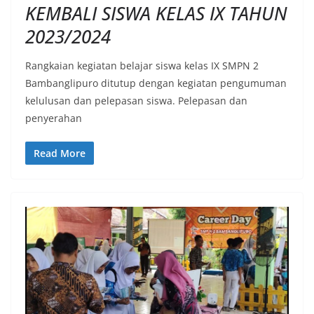
KEMBALI SISWA KELAS IX TAHUN
2023/2024
Rangkaian kegiatan belajar siswa kelas IX SMPN 2
Bambanglipuro ditutup dengan kegiatan pengumuman
kelulusan dan pelepasan siswa. Pelepasan dan
penyerahan
Read More