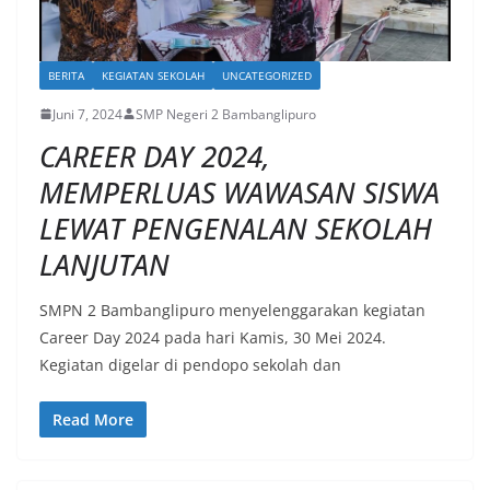
BERITA
KEGIATAN SEKOLAH
UNCATEGORIZED
Juni 7, 2024
SMP Negeri 2 Bambanglipuro
CAREER DAY 2024,
MEMPERLUAS WAWASAN SISWA
LEWAT PENGENALAN SEKOLAH
LANJUTAN
SMPN 2 Bambanglipuro menyelenggarakan kegiatan
Career Day 2024 pada hari Kamis, 30 Mei 2024.
Kegiatan digelar di pendopo sekolah dan
Read More