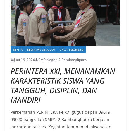
BERITA
KEGIATAN SEKOLAH
UNCATEGORIZED
Juni 16, 2024
SMP Negeri 2 Bambanglipuro
PERINTERA XXI, MENANAMKAN
KARAKTERISTIK SISWA YANG
TANGGUH, DISIPLIN, DAN
MANDIRI
Perkemahan PERINTERA ke XXI gugus depan 09019-
09020 pangkalan SMPN 2 Bambanglipuro berjalan
lancar dan sukses. Kegiatan tahun ini dilaksanakan