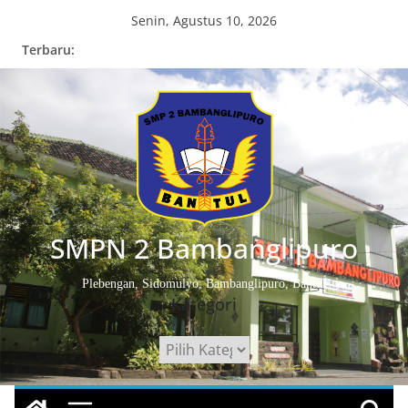
Skip
Senin, Agustus 10, 2026
to
Terbaru:
content
SMPN 2 Bambanglipuro
Plebengan, Sidomulyo, Bambanglipuro, Bantul
Kategori
Kategori